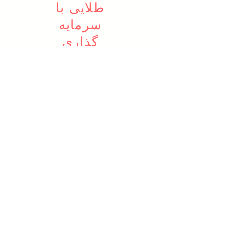
طلایی با
سرمایه
گذاری
فرانشیز
طرح اقامت و شهروندی
سفارشی MARTIM
صاحب کسب و کار خود شوید
مالک مجوز حق رای خود باشید
آینده خود را با خیال راحت
بسازید
بیشتر بدانید